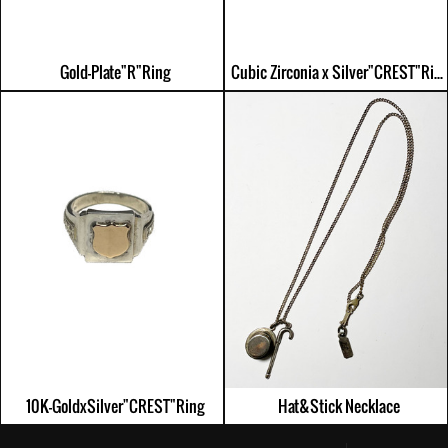
Gold-Plate"R"Ring
Cubic Zirconia x Silver"CREST"Ring
10K-GoldxSilver"CREST"Ring
Hat&Stick Necklace