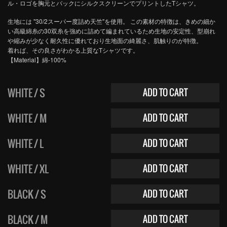
ル・ロゴを胸元とバックにシルクスクリーンでプリントしたTシャツ。
生地には "30/2スーパー度詰め天竺"を使用。 この素材の特徴は、きめの細か
い高級綿糸の30双糸を強めに詰めて編まれているため生地の安定性、型崩れ
や縮みが少なく耐久性に優れており生地面の綺麗さ、肌触りのが特徴。
着れば、その良さがわかる上質なTシャツです。
【Material】綿-100%
WHITE / S
ADD TO CART
WHITE / M
ADD TO CART
WHITE / L
ADD TO CART
WHITE / XL
ADD TO CART
BLACK / S
ADD TO CART
BLACK / M
ADD TO CART