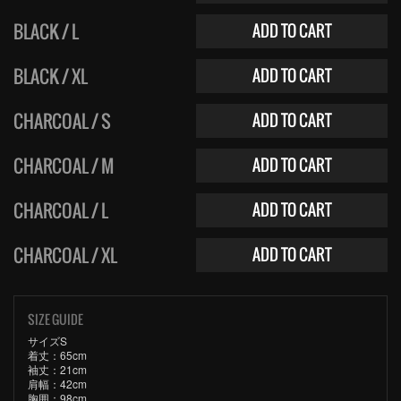
BLACK / L
ADD TO CART
BLACK / XL
ADD TO CART
CHARCOAL / S
ADD TO CART
CHARCOAL / M
ADD TO CART
CHARCOAL / L
ADD TO CART
CHARCOAL / XL
ADD TO CART
SIZE GUIDE
サイズS
着丈：65cm
袖丈：21cm
肩幅：42cm
胸囲：98cm