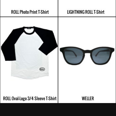
ROLL Photo Print T-Shirt
LIGHTNING ROLL T-Shirt
ROLL Oval-Logo 3/4 Sleeve T-Shirt
WELLER