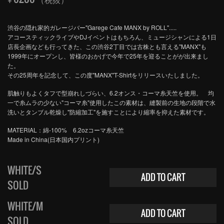
渋谷の隠れ家的ガレージバー"Garege Cafe MANX by ROLL".....
アコースティックライブやDJイベントはもちろん、ミュージシャンによる1日
店長企画なども行ってきた、この渋谷2丁目では古株とも言える"MANX"も
1999年にオープンし、皆様のおかげで今年で25年を迎ることがが出来まし
た。
その25周年を記念して、この度"MANX"T-Shirtをリリースいたしました。
肌触りもよくタフで型崩れしづらい、6.2オンス・コーマ糸天竺を使用。 均
一で糸ムラの少ない"コーマ糸"使用したこの素材は、縫製前の生地の段階で水
洗いとタンブル乾燥し"防縮加工"を施すことにより縮率を抑えた素材です。
MATERIAL：綿-100% 6.2ozコーマ糸天竺
Made in China(日本国内プリント)
WHITE/S
ADD TO CART
SOLD
WHITE/M
ADD TO CART
SOLD