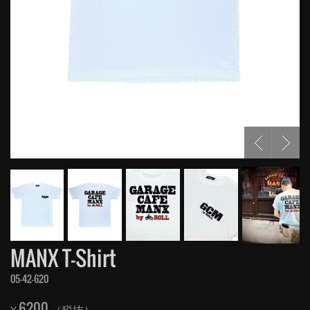
MANX T-Shirt
05-42-620
6200
¥
（税抜）