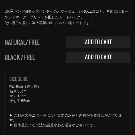
UK,キングofモッズバンドへのオマージュしたROLLロゴと、片面にはター
ゲットマーク・プリントを配したトートバッグ。
使い勝手の良い13ℓ大容量のキャンバス地トートです。
NATURAL/ FREE
ADD TO CART
BLACK / FREE
ADD TO CART
SIZE GUIDE
幅:49cm（最大値）
高さ:35cm
マチ:10cm
持ち手:55cm
▶︎ ご利用のモニター等により実際のお色と差異がある場合がございま
す。
▶︎ 個体差による寸法の誤差がある場合がございます。