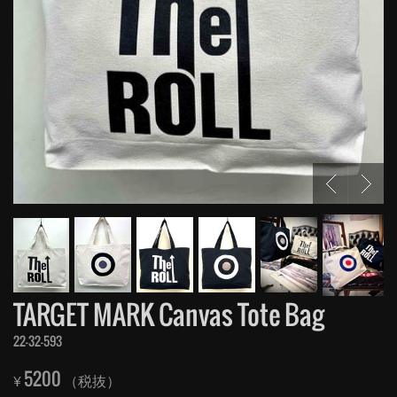
TARGET MARK Canvas Tote Bag
22-32-593
5200
¥
（税抜）