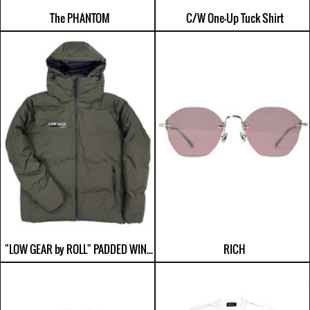
C/W One-Up Tuck Shirt
The PHANTOM
"LOW GEAR by ROLL" PADDED WIND-PROOF JACKET
RICH