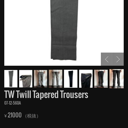
TW Twill Tapered Trousers
07-12-560A
21000
¥
（税抜）