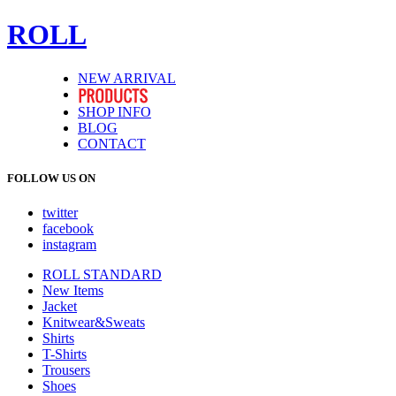
ROLL
NEW ARRIVAL
SHOP INFO
BLOG
CONTACT
FOLLOW US ON
twitter
facebook
instagram
ROLL STANDARD
New Items
Jacket
Knitwear&Sweats
Shirts
T-Shirts
Trousers
Shoes