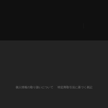
SHARE
PREV
NEXT
TOP
NEW ARRIVAL
PRODUCTS
SHOP INFO
BLOG
CONTACT
個人情報の取り扱いについて
特定商取引法に基づく表記
FOLLOW US ON