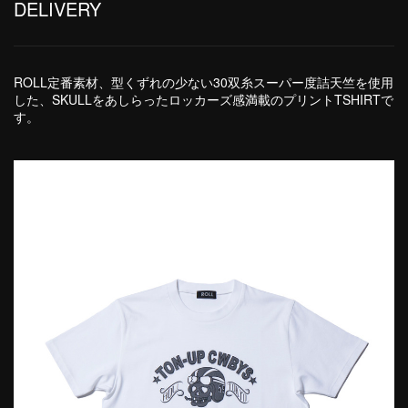
DELIVERY
ROLL定番素材、型くずれの少ない30双糸スーパー度詰天竺を使用
した、SKULLをあしらったロッカーズ感満載のプリントTSHIRTで
す。