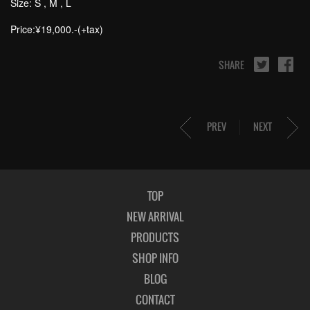
Size: S , M , L
Price:¥19,000.-(+tax)
SHARE
PREV
NEXT
TOP
NEW ARRIVAL
PRODUCTS
SHOP INFO
BLOG
CONTACT