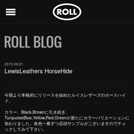
menu
2015.09.01
LewisLeathers HorseHide
今期より本格的にリリースを始めたルイスレザーズのホースハイ
ド。
カラー、Black,Brownに引き続き、
TurquoiseBlue,Yellow,Red,Greenが新たにカラーバリエーションに
加わりました。各色一着ずつ店頭サンプルがございますのでチェ
ックしてみて下さい。